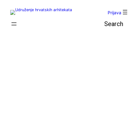
Skoči
do
Prijava
sadržaja
Pretraga