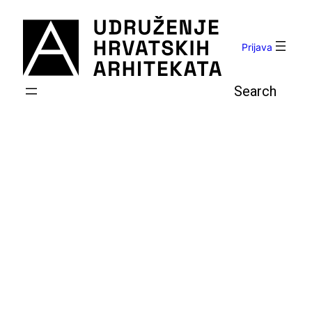
Skoči
do
sadržaja
Prijava
Pretraga