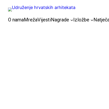
Skoči
do
sadržaja
O nama
Mreža
Vijesti
Nagrade
Izložbe
Natječa