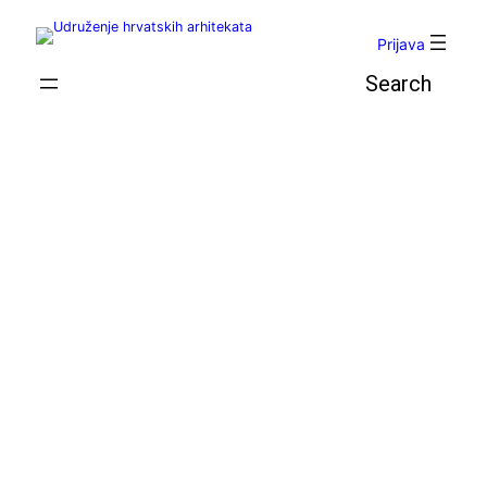
Skoči
do
Prijava
sadržaja
Pretraga