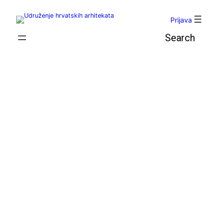
Skoči
do
Prijava
sadržaja
Pretraga