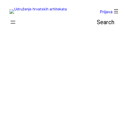
Skoči
do
Prijava
sadržaja
Pretraga