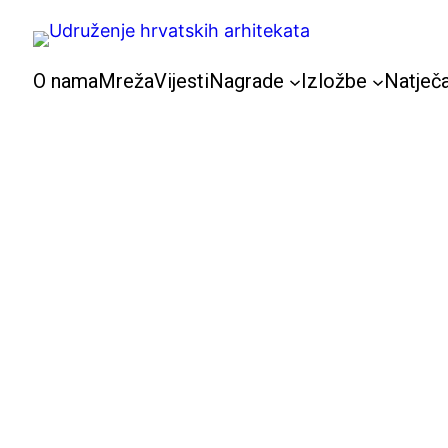
Skoči
do
sadržaja
O nama
Mreža
Vijesti
Nagrade
Izložbe
Natječa