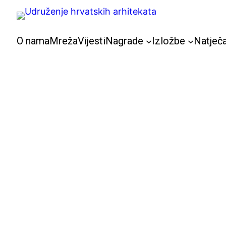
Skoči
do
sadržaja
O nama
Mreža
Vijesti
Nagrade
Izložbe
Natječa