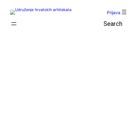
Skoči
do
Prijava
sadržaja
Pretraga