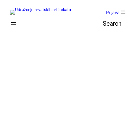
Skoči
do
Prijava
sadržaja
Pretraga