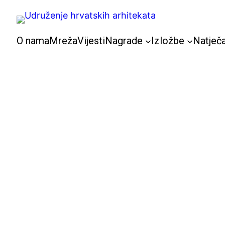
Skoči
do
sadržaja
O nama
Mreža
Vijesti
Nagrade
Izložbe
Natječa