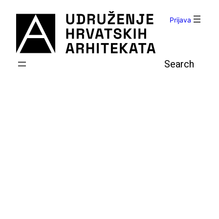
Skoči
do
Prijava
sadržaja
Pretraga