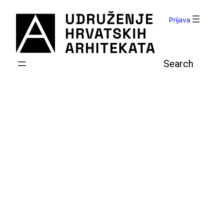
Skoči
do
Prijava
sadržaja
Pretraga