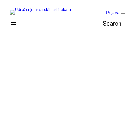
Skoči
do
Prijava
sadržaja
Pretraga