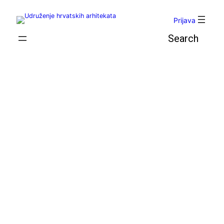
Skoči
do
Prijava
sadržaja
Pretraga