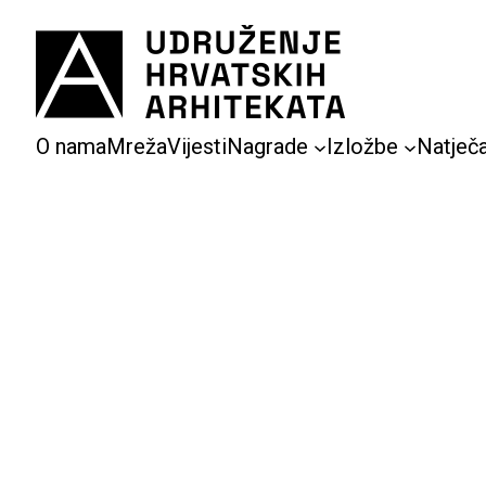
Skoči
do
sadržaja
O nama
Mreža
Vijesti
Nagrade
Izložbe
Natječa