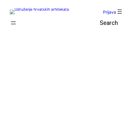
Skoči
do
Prijava
sadržaja
Pretraga