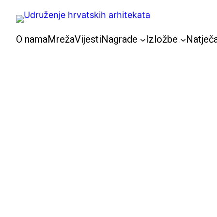
Skoči
do
sadržaja
O nama
Mreža
Vijesti
Nagrade
Izložbe
Natječa