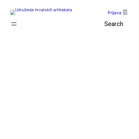
Skoči
do
Prijava
sadržaja
Pretraga