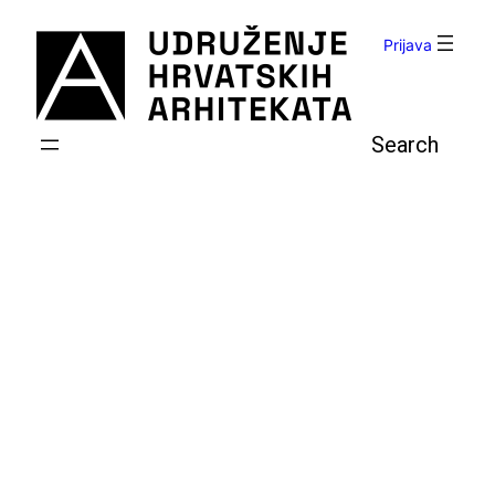
Skoči
do
Prijava
sadržaja
Pretraga