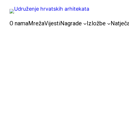
Skoči
do
sadržaja
O nama
Mreža
Vijesti
Nagrade
Izložbe
Natječa