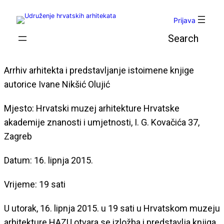
Skoči
do
Prijava
sadržaja
Pretraga
Arrhiv arhitekta i predstavljanje istoimene knjige
autorice Ivane Nikšić Olujić
Mjesto: Hrvatski muzej arhitekture Hrvatske
akademije znanosti i umjetnosti, I. G. Kovačića 37,
Zagreb
Datum: 16. lipnja 2015.
Vrijeme: 19 sati
U utorak, 16. lipnja 2015. u 19 sati u Hrvatskom muzeju
arhitekture HAZU otvara se izložba i predstavlja knjiga