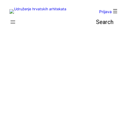
Skoči
do
Prijava
sadržaja
Pretraga