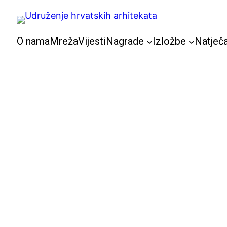
Skoči
do
sadržaja
O nama
Mreža
Vijesti
Nagrade
Izložbe
Natječa