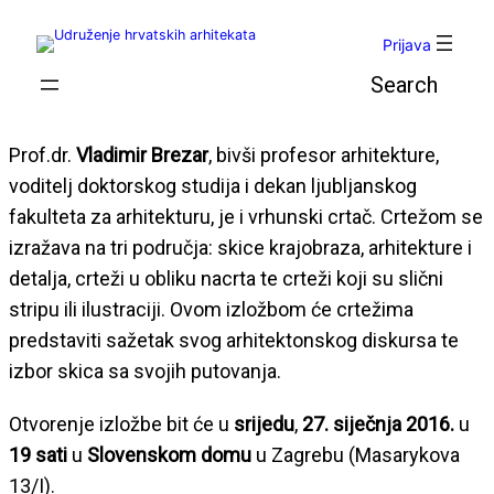
Skoči
do
Prijava
sadržaja
Pretraga
Prof.dr.
Vladimir Brezar
, bivši profesor arhitekture,
voditelj doktorskog studija i dekan ljubljanskog
fakulteta za arhitekturu, je i vrhunski crtač. Crtežom se
izražava na tri područja: skice krajobraza, arhitekture i
detalja, crteži u obliku nacrta te crteži koji su slični
stripu ili ilustraciji. Ovom izložbom će crtežima
predstaviti sažetak svog arhitektonskog diskursa te
izbor skica sa svojih putovanja.
Otvorenje izložbe bit će u
srijedu
,
27. siječnja 2016.
u
19 sati
u
Slovenskom domu
u Zagrebu (Masarykova
13/I).