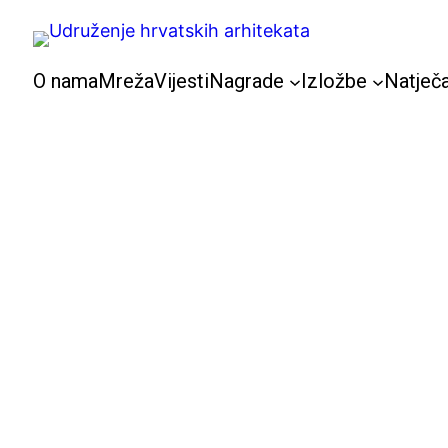
Skoči
do
sadržaja
O nama
Mreža
Vijesti
Nagrade
Izložbe
Natječa