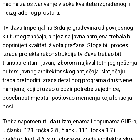
načina za ostvarivanje visoke kvalitete izgrađenog i
neizgrađenog prostora.
Tvrđava Imperijal na Srđu je građevina od povijesnog i
kulturnog značaja, a njezina javna namjena trebala bi
doprinijeti kvaliteti života građana. Stoga bi i proces
izrade projekta rekonstrukcije tvrđave trebao biti
transparentan i javan, izborom najkvalitetnijeg rješenja
putem javnog arhitektonskog natječaja. Natječaju
treba prethoditi izrada detaljnog programa društvene
namjene, koji bi uzeo u obzir potrebe zajednice,
posebnost mjesta i poštovao memoriju koju lokacija
nosi.
Treba napomenuti da u Izmjenama i dopunama GUP-a,
u članku 123. točka 3.8., članku 111. točka 3.7.i
grafičkoj karti 4.6. stoji obaveza izrade arhitektonsko-