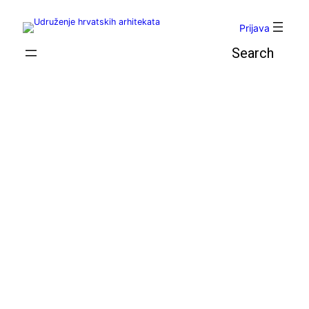
Skoči
do
Prijava
sadržaja
Pretraga