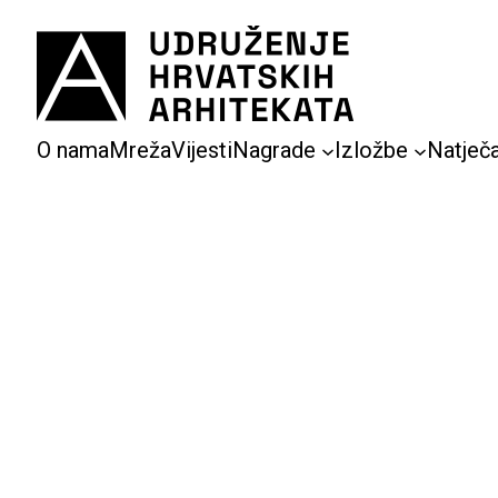
Skoči
do
sadržaja
O nama
Mreža
Vijesti
Nagrade
Izložbe
Natječa