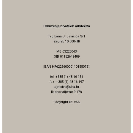
Udruženje hrvatskih arhitekata
Trg bana J. Jelačića 3/1
Zagreb 10 000-HR
MB 03223043
OIB 01152649489
IBAN HR6223600001101550751
tel +385 (1) 48 16 151
fax +385 (1) 48 16 197
tajnistvo@uha.hr
Radno vrijeme 9-17h
Copyright © UHA