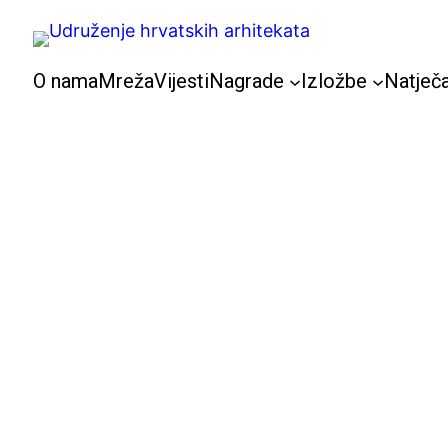
Skoči
do
sadržaja
O nama
Mreža
Vijesti
Nagrade
Izložbe
Natječa