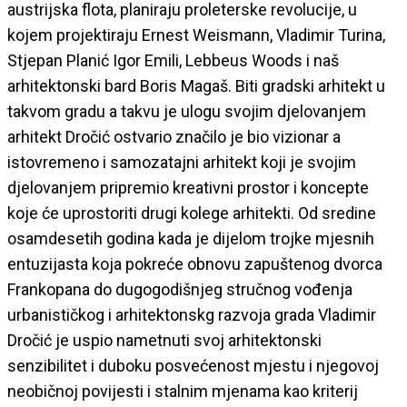
austrijska flota, planiraju proleterske revolucije, u
kojem projektiraju Ernest Weismann, Vladimir Turina,
Stjepan Planić Igor Emili, Lebbeus Woods i naš
arhitektonski bard Boris Magaš. Biti gradski arhitekt u
takvom gradu a takvu je ulogu svojim djelovanjem
arhitekt Dročić ostvario značilo je bio vizionar a
istovremeno i samozatajni arhitekt koji je svojim
djelovanjem pripremio kreativni prostor i koncepte
koje će uprostoriti drugi kolege arhitekti. Od sredine
osamdesetih godina kada je dijelom trojke mjesnih
entuzijasta koja pokreće obnovu zapuštenog dvorca
Frankopana do dugogodišnjeg stručnog vođenja
urbanističkog i arhitektonskg razvoja grada Vladimir
Dročić je uspio nametnuti svoj arhitektonski
senzibilitet i duboku posvećenost mjestu i njegovoj
neobičnoj povijesti i stalnim mjenama kao kriterij