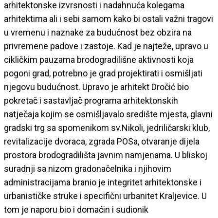
arhitektonske izvrsnosti i nadahnuća kolegama
arhitektima ali i sebi samom kako bi ostali važni tragovi
u vremenu i naznake za budućnost bez obzira na
privremene padove i zastoje. Kad je najteže, upravo u
cikličkim pauzama brodogradilišne aktivnosti koja
pogoni grad, potrebno je grad projektirati i osmišljati
njegovu budućnost. Upravo je arhitekt Dročić bio
pokretač i sastavljač programa arhitektonskih
natječaja kojim se osmišljavalo središte mjesta, glavni
gradski trg sa spomenikom sv.Nikoli, jedriličarski klub,
revitalizacije dvoraca, zgrada POSa, otvaranje dijela
prostora brodogradilišta javnim namjenama. U bliskoj
suradnji sa nizom gradonačelnika i njihovim
administracijama branio je integritet arhitektonske i
urbanističke struke i specifični urbanitet Kraljevice. U
tom je naporu bio i domaćin i sudionik