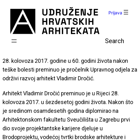
Skoči
do
Prijava
sadržaja
Pretraga
28. kolovoza 2017. godine u 60. godini života nakon
teške bolesti preminuo je pročelnik Upravnog odjela za
održivi razvoj arhitekt Vladimir Dročić.
Arhitekt Vladimir Dročić preminuo je u Rijeci 28.
kolovoza 2017. u šezdesetoj godini života. Nakon što
je sredinom osamdesetih godina diplomirao na
Arhitektonskom fakultetu Sveučilišta u Zagrebu prvi
dio svoje projektantske karijere djeluje u
Brodoprojektu, vodećoj tvrtki brodske arhitekture i