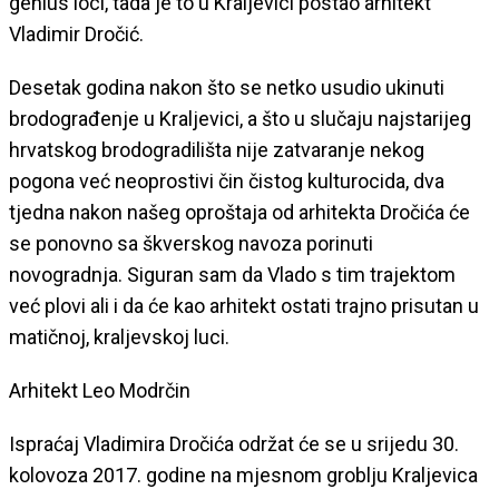
genius loci, tada je to u Kraljevici postao arhitekt
Vladimir Dročić.
Desetak godina nakon što se netko usudio ukinuti
brodograđenje u Kraljevici, a što u slučaju najstarijeg
hrvatskog brodogradilišta nije zatvaranje nekog
pogona već neoprostivi čin čistog kulturocida, dva
tjedna nakon našeg oproštaja od arhitekta Dročića će
se ponovno sa škverskog navoza porinuti
novogradnja. Siguran sam da Vlado s tim trajektom
već plovi ali i da će kao arhitekt ostati trajno prisutan u
matičnoj, kraljevskoj luci.
Arhitekt Leo Modrčin
Ispraćaj Vladimira Dročića održat će se u srijedu 30.
kolovoza 2017. godine na mjesnom groblju Kraljevica