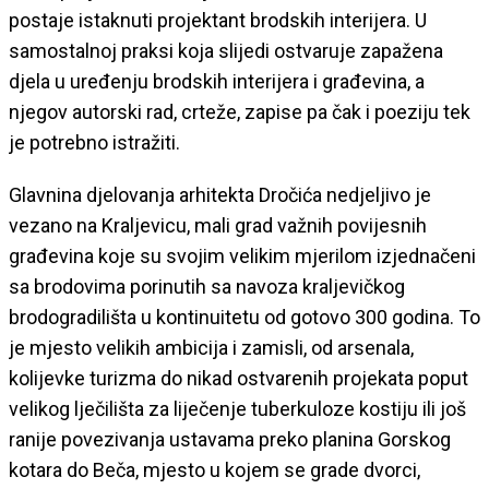
postaje istaknuti projektant brodskih interijera. U
samostalnoj praksi koja slijedi ostvaruje zapažena
djela u uređenju brodskih interijera i građevina, a
njegov autorski rad, crteže, zapise pa čak i poeziju tek
je potrebno istražiti.
Glavnina djelovanja arhitekta Dročića nedjeljivo je
vezano na Kraljevicu, mali grad važnih povijesnih
građevina koje su svojim velikim mjerilom izjednačeni
sa brodovima porinutih sa navoza kraljevičkog
brodogradilišta u kontinuitetu od gotovo 300 godina. To
je mjesto velikih ambicija i zamisli, od arsenala,
kolijevke turizma do nikad ostvarenih projekata poput
velikog lječilišta za liječenje tuberkuloze kostiju ili još
ranije povezivanja ustavama preko planina Gorskog
kotara do Beča, mjesto u kojem se grade dvorci,