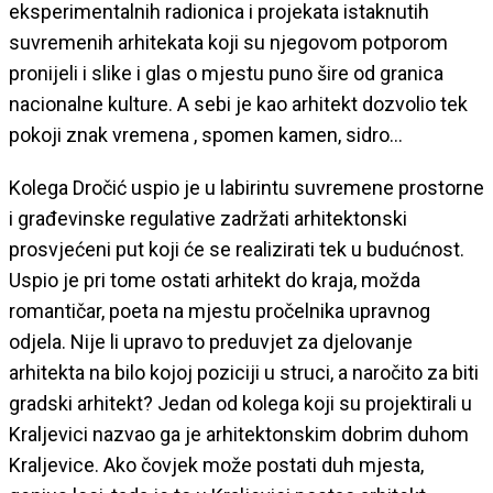
eksperimentalnih radionica i projekata istaknutih
suvremenih arhitekata koji su njegovom potporom
pronijeli i slike i glas o mjestu puno šire od granica
nacionalne kulture. A sebi je kao arhitekt dozvolio tek
pokoji znak vremena , spomen kamen, sidro…
Kolega Dročić uspio je u labirintu suvremene prostorne
i građevinske regulative zadržati arhitektonski
prosvjećeni put koji će se realizirati tek u budućnost.
Uspio je pri tome ostati arhitekt do kraja, možda
romantičar, poeta na mjestu pročelnika upravnog
odjela. Nije li upravo to preduvjet za djelovanje
arhitekta na bilo kojoj poziciji u struci, a naročito za biti
gradski arhitekt? Jedan od kolega koji su projektirali u
Kraljevici nazvao ga je arhitektonskim dobrim duhom
Kraljevice. Ako čovjek može postati duh mjesta,