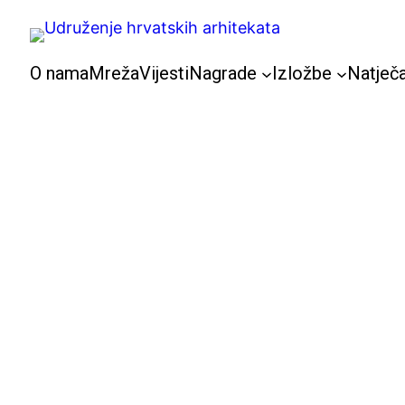
Skoči
do
sadržaja
O nama
Mreža
Vijesti
Nagrade
Izložbe
Natječa