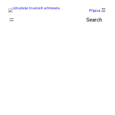
Skoči
do
Prijava
sadržaja
Pretraga