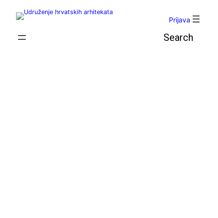
Skoči
do
Prijava
sadržaja
Pretraga