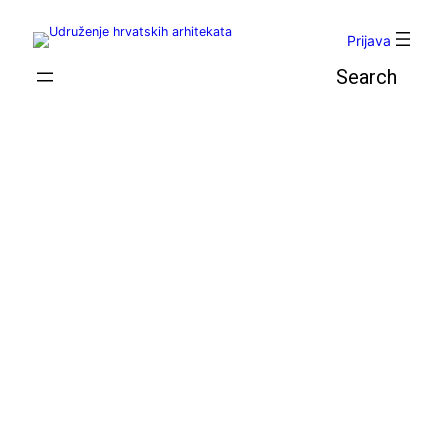
Skoči
do
Prijava
sadržaja
Pretraga