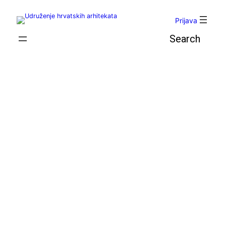
Skoči
do
Prijava
sadržaja
Pretraga