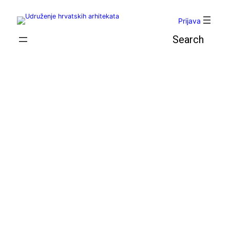
Skoči
do
Prijava
sadržaja
Pretraga