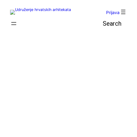
Skoči
do
Prijava
sadržaja
Pretraga