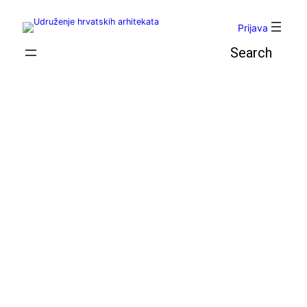
Skoči
do
Prijava
sadržaja
Pretraga