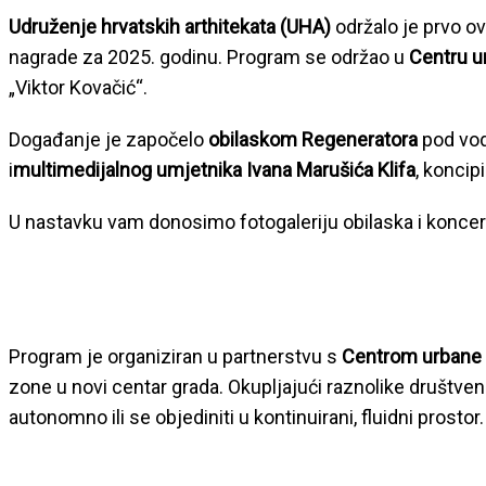
Udruženje hrvatskih arthitekata (UHA)
održalo je prvo 
nagrade za 2025. godinu. Program se održao u
Centru u
„Viktor Kovačić“.
Događanje je započelo
obilaskom Regeneratora
pod vo
i
multimedijalnog umjetnika Ivana Marušića Klifa
, koncip
U nastavku vam donosimo fotogaleriju obilaska i koncer
Program je organiziran u partnerstvu s
Centrom urbane 
zone u novi centar grada. Okupljajući raznolike društve
autonomno ili se objediniti u kontinuirani, fluidni prostor.