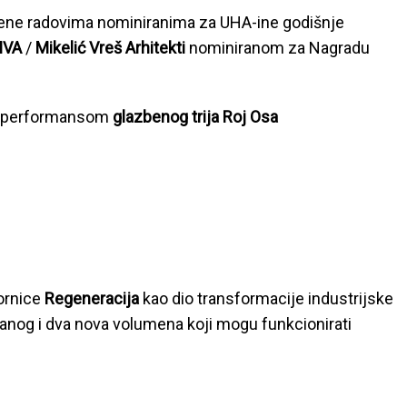
ene radovima nominiranima za UHA-ine godišnje
VA
/
Mikelić Vreš Arhitekti
nominiranom za Nagradu
im performansom
glazbenog trija Roj Osa
ornice
Regeneracija
kao dio transformacije industrijske
iranog i dva nova volumena koji mogu funkcionirati