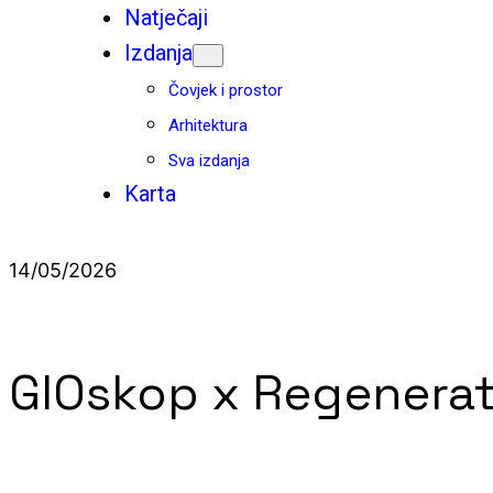
Natječaji
Izdanja
Čovjek i prostor
Arhitektura
Sva izdanja
Karta
14/05/2026
GIOskop x Regenerator