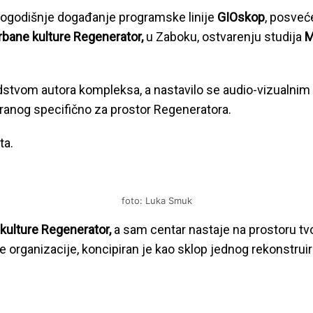
ovogodišnje događanje programske linije
GIOskop
, posveć
rbane kulture Regenerator,
u Zaboku, ostvarenju studija
M
dstvom autora kompleksa, a nastavilo se audio-vizualn
iranog specifično za prostor Regeneratora.
ta.
foto: Luka Smuk
kulture Regenerator,
a sam centar nastaje na prostoru tv
ne organizacije, koncipiran je kao sklop jednog rekonstru