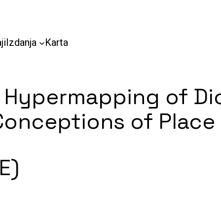
ji
Izdanja
Karta
 Hypermapping of Dio
onceptions of Place
E)