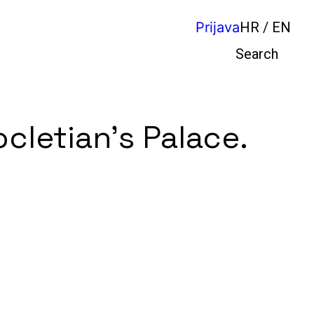
Prijava
HR / EN
Pretraga
cletian’s Palace.