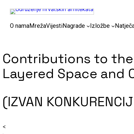
Skoči
do
sadržaja
O nama
Mreža
Vijesti
Nagrade
Izložbe
Natječa
Contributions to the
Layered Space and C
(IZVAN KONKURENCIJ
<