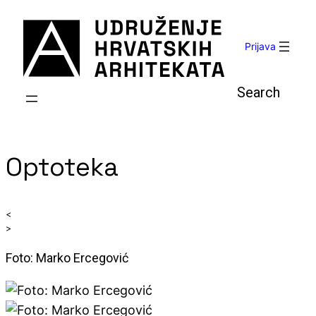
Skoči
do
sadržaja
Prijava
Pretraga
Optoteka
<
>
Foto: Marko Ercegović