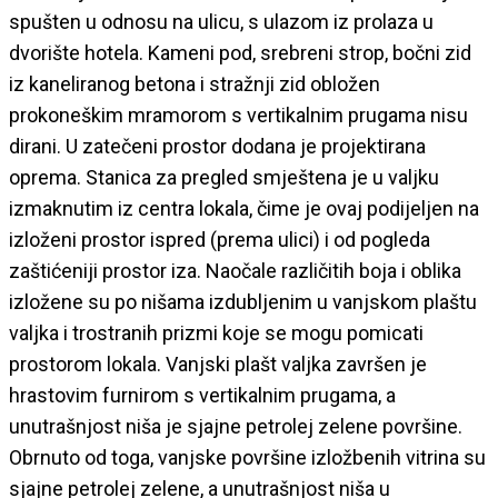
spušten u odnosu na ulicu, s ulazom iz prolaza u
dvorište hotela. Kameni pod, srebreni strop, bočni zid
iz kaneliranog betona i stražnji zid obložen
prokoneškim mramorom s vertikalnim prugama nisu
dirani. U zatečeni prostor dodana je projektirana
oprema. Stanica za pregled smještena je u valjku
izmaknutim iz centra lokala, čime je ovaj podijeljen na
izloženi prostor ispred (prema ulici) i od pogleda
zaštićeniji prostor iza. Naočale različitih boja i oblika
izložene su po nišama izdubljenim u vanjskom plaštu
valjka i trostranih prizmi koje se mogu pomicati
prostorom lokala. Vanjski plašt valjka završen je
hrastovim furnirom s vertikalnim prugama, a
unutrašnjost niša je sjajne petrolej zelene površine.
Obrnuto od toga, vanjske površine izložbenih vitrina su
sjajne petrolej zelene, a unutrašnjost niša u