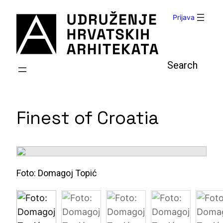
Skoči
Prijava
do
sadržaja
Pretraga
Finest of Croatia
Foto: Domagoj Topić