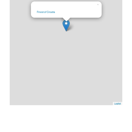
×
Finest of Croatia
Leaflet