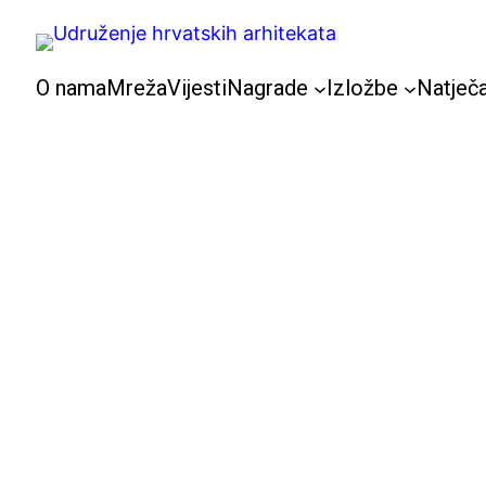
Skoči
do
sadržaja
O nama
Mreža
Vijesti
Nagrade
Izložbe
Natječa