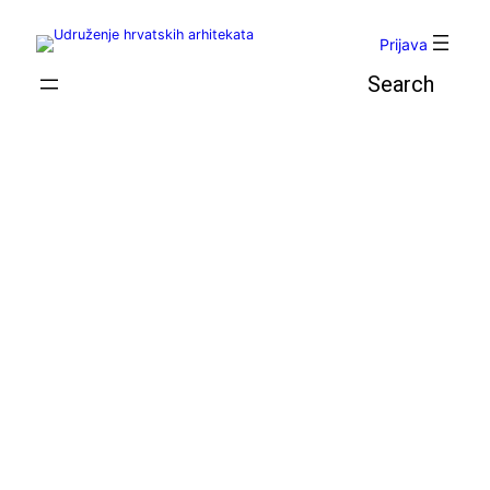
Skoči
do
Prijava
sadržaja
Pretraga