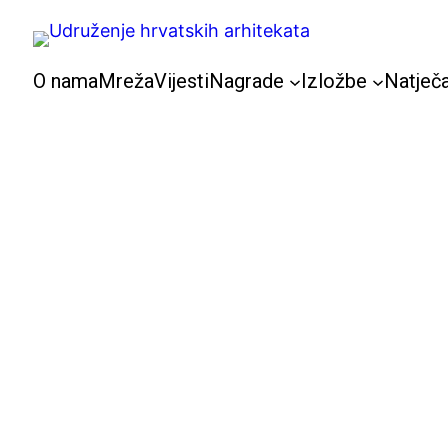
Skoči
do
sadržaja
O nama
Mreža
Vijesti
Nagrade
Izložbe
Natječa