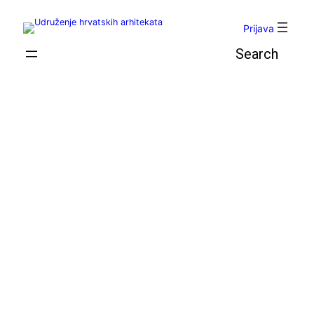
Skoči
do
Prijava
sadržaja
Pretraga