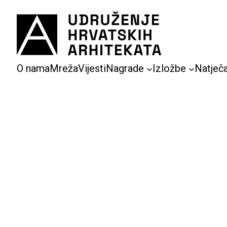
Skoči
do
sadržaja
O nama
Mreža
Vijesti
Nagrade
Izložbe
Natječa