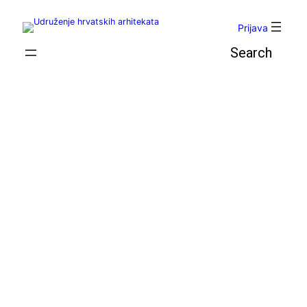
Skoči
do
Prijava
sadržaja
Pretraga